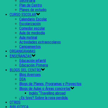
Secretaría
Plan de Centro
Planes de estudio
CURSO ESCOLAR
Calendario Escolar
Escolarización
Comedor escolar
Aula de mediodía
Aula matinal
Actividades extraescolares
Campamentos
ORGANIGRAMAS
ENSEÑANZAS
Educación infantil
Educación Primaria
BLOGS DEL CENTRO
Blog Averroes
DDA
Blogs de Planes, Programas y Proyectos
Blogs de Aulas o Áreas concretas
Inglés “Travelling abroad
¿Es tuyo? Sobre la ropa perdida.
OTROS
BIBLIOTECA