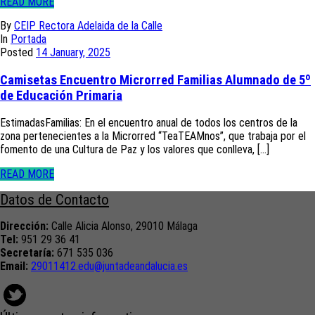
READ MORE
By
CEIP Rectora Adelaida de la Calle
In
Portada
Posted
14 January, 2025
Camisetas Encuentro Microrred Familias Alumnado de 5º
de Educación Primaria
EstimadasFamilias: En el encuentro anual de todos los centros de la
zona pertenecientes a la Microrred “TeaTEAMnos”, que trabaja por el
fomento de una Cultura de Paz y los valores que conlleva, [...]
READ MORE
Datos de Contacto
Dirección:
Calle Alicia Alonso, 29010 Málaga
Tel:
951 29 36 41
Secretaría:
671 535 036
Email:
29011412.edu@juntadeandalucia.
es