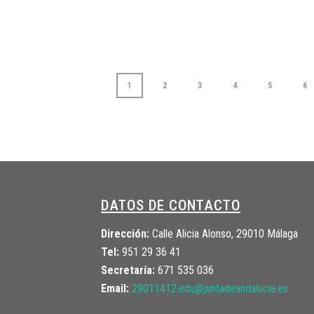
1
2
3
4
5
6
DATOS DE CONTACTO
Dirección:
Calle Alicia Alonso, 29010 Málaga
Tel:
951 29 36 41
Secretaría:
671 535 036
Email:
29011412.edu@juntadeandalucia.
es