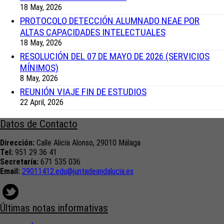
18 May, 2026
PROTOCOLO DETECCIÓN ALUMNADO NEAE POR
ALTAS CAPACIDADES INTELECTUALES
18 May, 2026
RESOLUCIÓN DEL 07 DE MAYO DE 2026 (SERVICIOS
MÍNIMOS)
8 May, 2026
REUNIÓN VIAJE FIN DE ESTUDIOS
22 April, 2026
Datos de Contacto
Dirección:
Calle Alicia Alonso, 29010 Málaga
Tel:
951 29 36 41
Secretaría:
671 535 036
Email:
29011412.edu@juntadeandalucia.
es
Últimas notas informativas