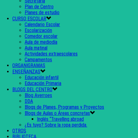
Secretaría
Plan de Centro
Planes de estudio
CURSO ESCOLAR
Calendario Escolar
Escolarización
Comedor escolar
Aula de mediodía
Aula matinal
Actividades extraescolares
Campamentos
ORGANIGRAMAS
ENSEÑANZAS
Educación infantil
Educación Primaria
BLOGS DEL CENTRO
Blog Averroes
DDA
Blogs de Planes, Programas y Proyectos
Blogs de Aulas o Áreas concretas
Inglés “Travelling abroad
¿Es tuyo? Sobre la ropa perdida.
OTROS
BIBLIOTECA