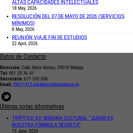
ALTAS CAPACIDADES INTELECTUALES
18 May, 2026
RESOLUCIÓN DEL 07 DE MAYO DE 2026 (SERVICIOS
MÍNIMOS)
8 May, 2026
REUNIÓN VIAJE FIN DE ESTUDIOS
22 April, 2026
Datos de Contacto
Dirección:
Calle Alicia Alonso, 29010 Málaga
Tel:
951 29 36 41
Secretaría:
671 535 036
Email:
29011412.edu@juntadeandalucia.
es
Últimas notas informativas
TRÍPTICO XV SEMANA CULTURAL “JUGAR ES
NUESTRA FÓRMULA SECRETA”
15 June, 2026