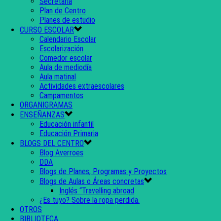
Secretaría
Plan de Centro
Planes de estudio
CURSO ESCOLAR
Calendario Escolar
Escolarización
Comedor escolar
Aula de mediodía
Aula matinal
Actividades extraescolares
Campamentos
ORGANIGRAMAS
ENSEÑANZAS
Educación infantil
Educación Primaria
BLOGS DEL CENTRO
Blog Averroes
DDA
Blogs de Planes, Programas y Proyectos
Blogs de Aulas o Áreas concretas
Inglés “Travelling abroad
¿Es tuyo? Sobre la ropa perdida.
OTROS
BIBLIOTECA