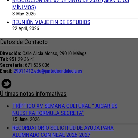
RESOLUCIÓN DEL 07 DE MAYO DE 2026 (SERVICIOS
MÍNIMOS)
8 May, 2026
REUNIÓN VIAJE FIN DE ESTUDIOS
22 April, 2026
Datos de Contacto
Dirección:
Calle Alicia Alonso, 29010 Málaga
Tel:
951 29 36 41
Secretaría:
671 535 036
Email:
29011412.edu@juntadeandalucia.
es
Últimas notas informativas
TRÍPTICO XV SEMANA CULTURAL “JUGAR ES
NUESTRA FÓRMULA SECRETA”
15 June, 2026
RECORDATORIO SOLICITUD DE AYUDA PARA
ALUMNADO CON NEAE 2026-2027