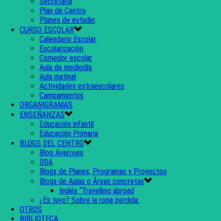
Secretaría
Plan de Centro
Planes de estudio
CURSO ESCOLAR
Calendario Escolar
Escolarización
Comedor escolar
Aula de mediodía
Aula matinal
Actividades extraescolares
Campamentos
ORGANIGRAMAS
ENSEÑANZAS
Educación infantil
Educación Primaria
BLOGS DEL CENTRO
Blog Averroes
DDA
Blogs de Planes, Programas y Proyectos
Blogs de Aulas o Áreas concretas
Inglés “Travelling abroad
¿Es tuyo? Sobre la ropa perdida.
OTROS
BIBLIOTECA