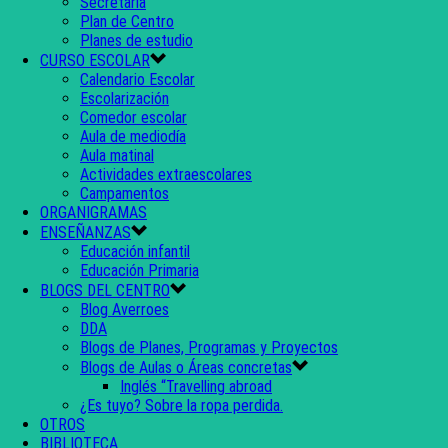
Secretaría
Plan de Centro
Planes de estudio
CURSO ESCOLAR
Calendario Escolar
Escolarización
Comedor escolar
Aula de mediodía
Aula matinal
Actividades extraescolares
Campamentos
ORGANIGRAMAS
ENSEÑANZAS
Educación infantil
Educación Primaria
BLOGS DEL CENTRO
Blog Averroes
DDA
Blogs de Planes, Programas y Proyectos
Blogs de Aulas o Áreas concretas
Inglés “Travelling abroad
¿Es tuyo? Sobre la ropa perdida.
OTROS
BIBLIOTECA