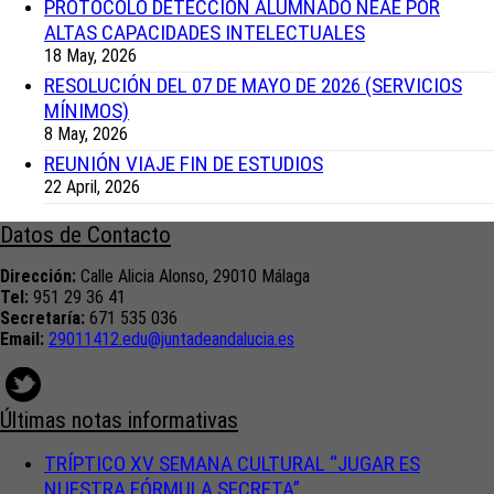
PROTOCOLO DETECCIÓN ALUMNADO NEAE POR
ALTAS CAPACIDADES INTELECTUALES
18 May, 2026
RESOLUCIÓN DEL 07 DE MAYO DE 2026 (SERVICIOS
MÍNIMOS)
8 May, 2026
REUNIÓN VIAJE FIN DE ESTUDIOS
22 April, 2026
Datos de Contacto
Dirección:
Calle Alicia Alonso, 29010 Málaga
Tel:
951 29 36 41
Secretaría:
671 535 036
Email:
29011412.edu@juntadeandalucia.
es
Últimas notas informativas
TRÍPTICO XV SEMANA CULTURAL “JUGAR ES
NUESTRA FÓRMULA SECRETA”