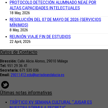
PROTOCOLO DETECCIÓN ALUMNADO NEAE POR
ALTAS CAPACIDADES INTELECTUALES
18 May, 2026
RESOLUCIÓN DEL 07 DE MAYO DE 2026 (SERVICIOS
MÍNIMOS)
8 May, 2026
REUNIÓN VIAJE FIN DE ESTUDIOS
22 April, 2026
Datos de Contacto
Dirección:
Calle Alicia Alonso, 29010 Málaga
Tel:
951 29 36 41
Secretaría:
671 535 036
Email:
29011412.edu@juntadeandalucia.
es
Últimas notas informativas
TRÍPTICO XV SEMANA CULTURAL “JUGAR ES
NUESTRA FÓRMULA SECRETA”