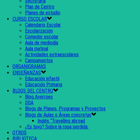
Secretaría
Plan de Centro
Planes de estudio
CURSO ESCOLAR
Calendario Escolar
Escolarización
Comedor escolar
Aula de mediodía
Aula matinal
Actividades extraescolares
Campamentos
ORGANIGRAMAS
ENSEÑANZAS
Educación infantil
Educación Primaria
BLOGS DEL CENTRO
Blog Averroes
DDA
Blogs de Planes, Programas y Proyectos
Blogs de Aulas o Áreas concretas
Inglés “Travelling abroad
¿Es tuyo? Sobre la ropa perdida.
OTROS
BIBLIOTECA