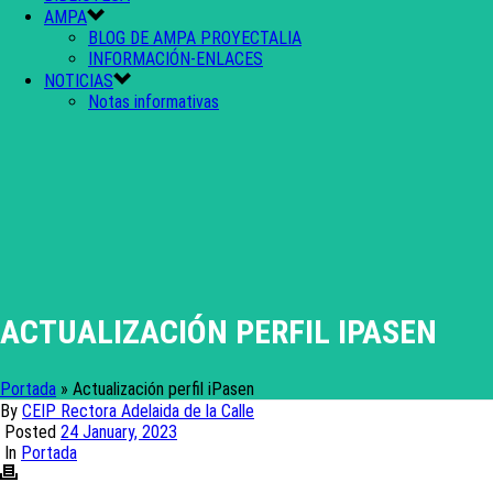
AMPA
BLOG DE AMPA PROYECTALIA
INFORMACIÓN-ENLACES
NOTICIAS
Notas informativas
ACTUALIZACIÓN PERFIL IPASEN
Portada
»
Actualización perfil iPasen
By
CEIP Rectora Adelaida de la Calle
Posted
24 January, 2023
In
Portada