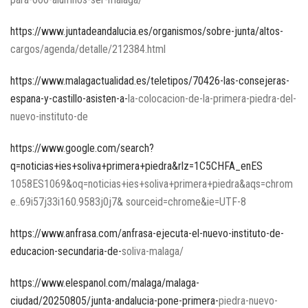
https://www.juntadeandalucia.es/organismos/sobre-junta/altos-
cargos/agenda/detalle/212384.html
https://www.malagactualidad.es/teletipos/70426-las-consejeras-
espana-y-castillo-asisten-a-
la-colocacion-de-la-primera-piedra-del-
nuevo-instituto-de
https://www.google.com/search?
q=noticias+ies+soliva+primera+piedra&rlz=1C5CHFA_enES
1058ES1069&oq=noticias+ies+soliva+primera+piedra&aqs=chrom
e..69i57j33i160.9583j0j7& sourceid=chrome&ie=UTF-8
https://www.anfrasa.com/anfrasa-ejecuta-el-nuevo-instituto-de-
educacion-secundaria-de-
soliva-malaga/
https://www.elespanol.com/malaga/malaga-
ciudad/20250805/junta-andalucia-pone-primera-
piedra-nuevo-