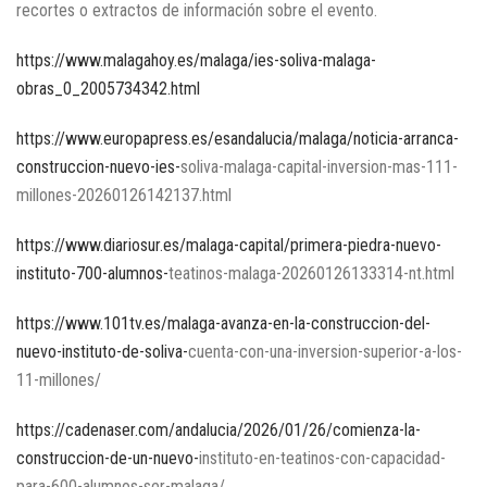
recortes o extractos de información sobre el evento.
https://www.malagahoy.es/malaga/ies-soliva-malaga-
obras_0_2005734342.html
https://www.europapress.es/esandalucia/malaga/noticia-arranca-
construccion-nuevo-ies-
soliva-malaga-capital-inversion-mas-111-
millones-20260126142137.html
https://www.diariosur.es/malaga-capital/primera-piedra-nuevo-
instituto-700-alumnos-
teatinos-malaga-20260126133314-nt.html
https://www.101tv.es/malaga-avanza-en-la-construccion-del-
nuevo-instituto-de-soliva-
cuenta-con-una-inversion-superior-a-los-
11-millones/
https://cadenaser.com/andalucia/2026/01/26/comienza-la-
construccion-de-un-nuevo-
instituto-en-teatinos-con-capacidad-
para-600-alumnos-ser-malaga/