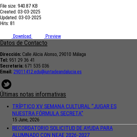
File size: 940.87 KB
Created: 03-03-2025
Updated: 03-03-2025
Hits: 81
Download
Preview
Datos de Contacto
Dirección:
Calle Alicia Alonso, 29010 Málaga
Tel:
951 29 36 41
Secretaría:
671 535 036
Email:
29011412.edu@juntadeandalucia.
es
Últimas notas informativas
TRÍPTICO XV SEMANA CULTURAL “JUGAR ES
NUESTRA FÓRMULA SECRETA”
15 June, 2026
RECORDATORIO SOLICITUD DE AYUDA PARA
ALUMNADO CON NEAE 2026-2027