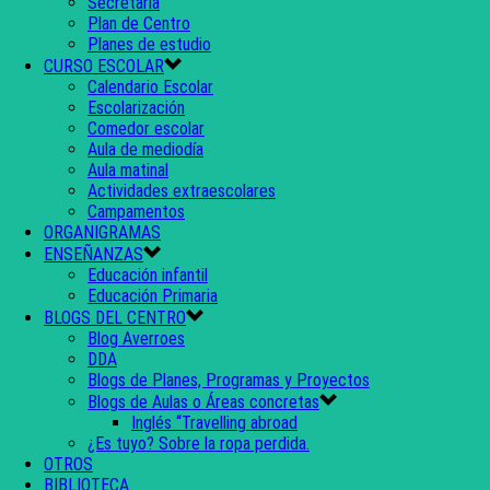
Secretaría
Plan de Centro
Planes de estudio
CURSO ESCOLAR
Calendario Escolar
Escolarización
Comedor escolar
Aula de mediodía
Aula matinal
Actividades extraescolares
Campamentos
ORGANIGRAMAS
ENSEÑANZAS
Educación infantil
Educación Primaria
BLOGS DEL CENTRO
Blog Averroes
DDA
Blogs de Planes, Programas y Proyectos
Blogs de Aulas o Áreas concretas
Inglés “Travelling abroad
¿Es tuyo? Sobre la ropa perdida.
OTROS
BIBLIOTECA