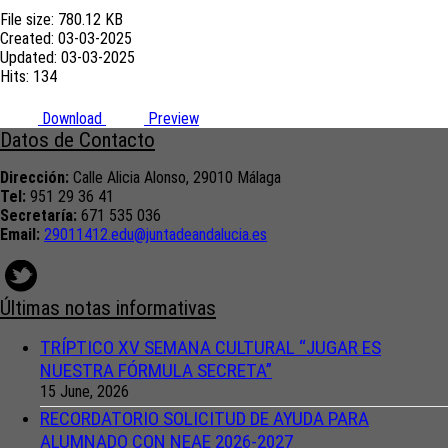
File size: 780.12 KB
Created: 03-03-2025
Updated: 03-03-2025
Hits: 134
Download
Preview
Datos de Contacto
Dirección:
Calle Alicia Alonso, 29010 Málaga
Tel:
951 29 36 41
Secretaría:
671 535 036
Email:
29011412.edu@juntadeandalucia.
es
Últimas notas informativas
TRÍPTICO XV SEMANA CULTURAL “JUGAR ES
NUESTRA FÓRMULA SECRETA”
15 June, 2026
RECORDATORIO SOLICITUD DE AYUDA PARA
ALUMNADO CON NEAE 2026-2027