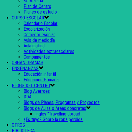
Secretaría
Plan de Centro
Planes de estudio
CURSO ESCOLAR
Calendario Escolar
Escolarización
Comedor escolar
Aula de mediodía
Aula matinal
Actividades extraescolares
Campamentos
ORGANIGRAMAS
ENSEÑANZAS
Educación infantil
Educación Primaria
BLOGS DEL CENTRO
Blog Averroes
DDA
Blogs de Planes, Programas y Proyectos
Blogs de Aulas o Áreas concretas
Inglés “Travelling abroad
¿Es tuyo? Sobre la ropa perdida.
OTROS
BIBLIOTECA