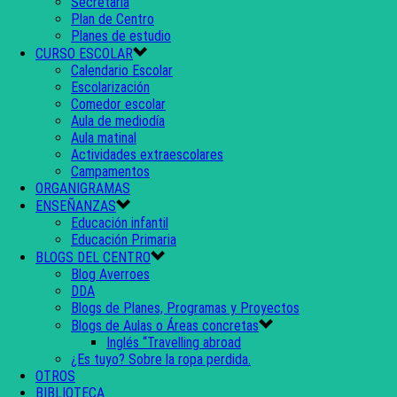
Secretaría
Plan de Centro
Planes de estudio
CURSO ESCOLAR
Calendario Escolar
Escolarización
Comedor escolar
Aula de mediodía
Aula matinal
Actividades extraescolares
Campamentos
ORGANIGRAMAS
ENSEÑANZAS
Educación infantil
Educación Primaria
BLOGS DEL CENTRO
Blog Averroes
DDA
Blogs de Planes, Programas y Proyectos
Blogs de Aulas o Áreas concretas
Inglés “Travelling abroad
¿Es tuyo? Sobre la ropa perdida.
OTROS
BIBLIOTECA