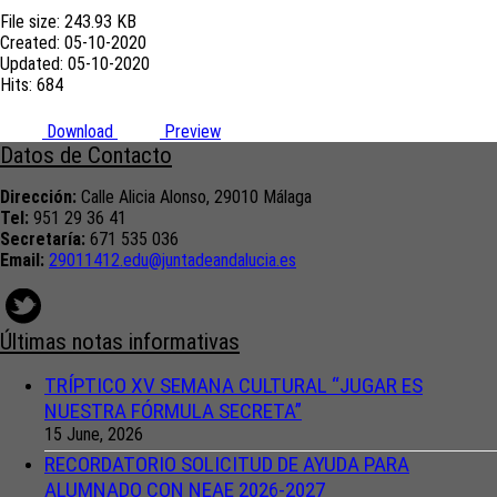
File size: 243.93 KB
Created: 05-10-2020
Updated: 05-10-2020
Hits: 684
Download
Preview
Datos de Contacto
Dirección:
Calle Alicia Alonso, 29010 Málaga
Tel:
951 29 36 41
Secretaría:
671 535 036
Email:
29011412.edu@juntadeandalucia.
es
Últimas notas informativas
TRÍPTICO XV SEMANA CULTURAL “JUGAR ES
NUESTRA FÓRMULA SECRETA”
15 June, 2026
RECORDATORIO SOLICITUD DE AYUDA PARA
ALUMNADO CON NEAE 2026-2027