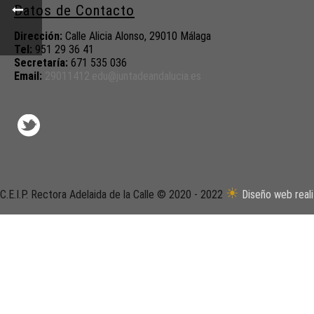
Datos de Contacto
Dirección:
Calle Alicia Alonso, 29010 Málaga
Tel:
951 29 36 41
Secretaría:
671 535 036
Email:
29011412.edu@juntadeandalucia.
es
☀
C.E.I.P. Rectora Adelaida de la Calle © 2020 - 2022
Diseño web real