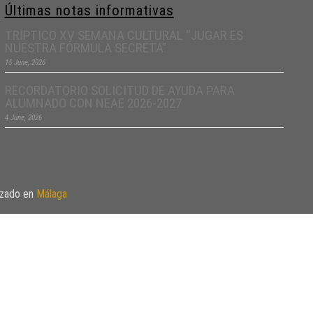
Últimas notas informativas
TRÍPTICO XV SEMANA CULTURAL “JUGAR ES
NUESTRA FÓRMULA SECRETA”
15 June, 2026
RECORDATORIO SOLICITUD DE AYUDA PARA
ALUMNADO CON NEAE 2026-2027
4 June, 2026
izado en
Málaga